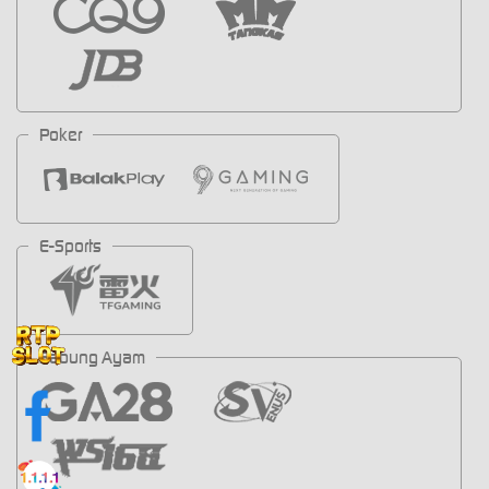
Poker
E-Sports
Sabung Ayam