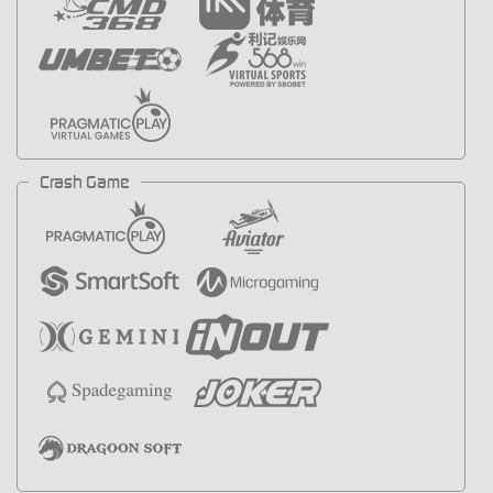
Crash Game