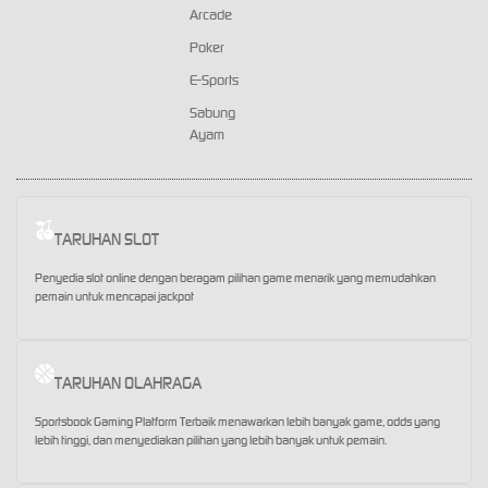
Arcade
Poker
E-Sports
Sabung
Ayam
TARUHAN SLOT
Penyedia slot online dengan beragam pilihan game menarik yang memudahkan
pemain untuk mencapai jackpot
TARUHAN OLAHRAGA
Sportsbook Gaming Platform Terbaik menawarkan lebih banyak game, odds yang
lebih tinggi, dan menyediakan pilihan yang lebih banyak untuk pemain.