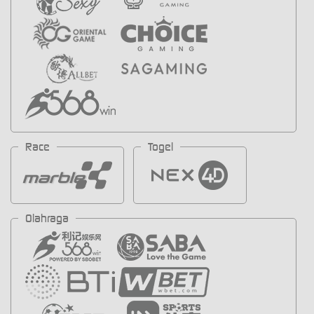
Race
Togel
Olahraga