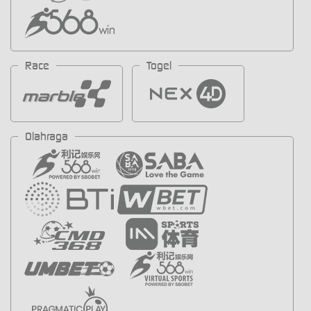
Race
Togel
Olahraga