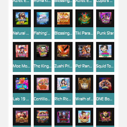
Aztec Empire
Roma Kingdom
Blessing of the Dragon
Aztec Empire 1000
Cupid's Garden
Natural Ace
Fishing's Paradise
Blessing of the Tiger
Tiki Paradise
Punk Star
Moe Moe Cute
The King Joker
Zushi Prime
Pet Ranger
Squid Toon
Lab 19 Mania
Centillion Gods
Rich Rich Water
Wrath of Egypt
ONE Boxing