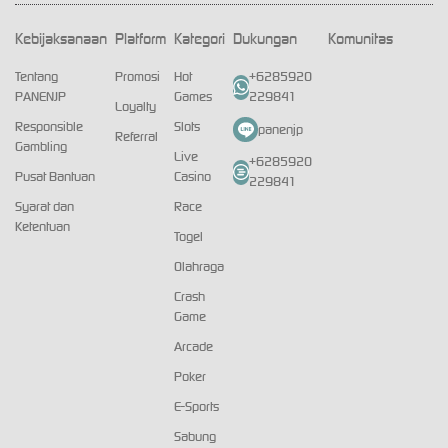
Kebijaksanaan
Platform
Kategori
Dukungan
Komunitas
Tentang
Promosi
Hot
+6285920
PANENJP
Games
229841
Loyalty
Responsible
Slots
panenjp
Referral
Gambling
Live
+6285920
Pusat Bantuan
Casino
229841
Syarat dan
Race
Ketentuan
Togel
Olahraga
Crash
Game
Arcade
Poker
E-Sports
Sabung