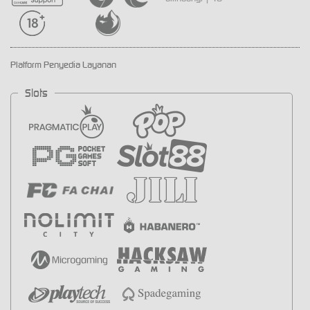
Platform Penyedia Layanan
Slots