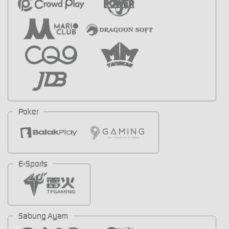
Poker
E-Sports
Sabung Ayam