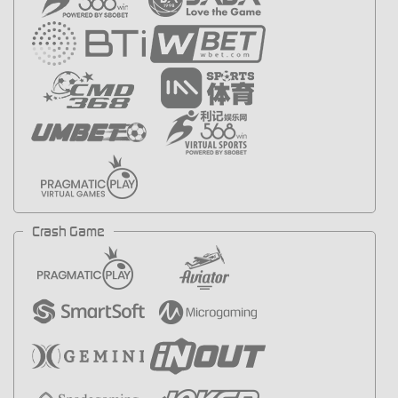
Crash Game