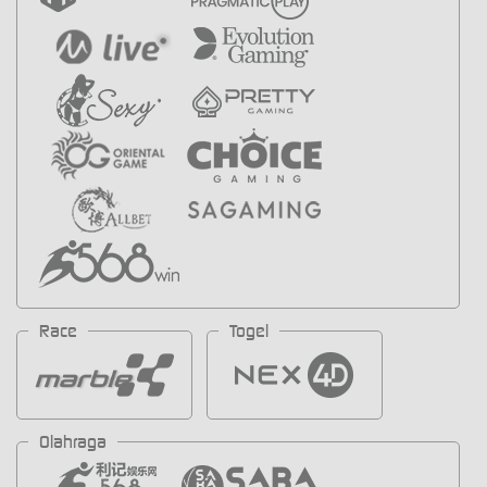
Race
Togel
Olahraga