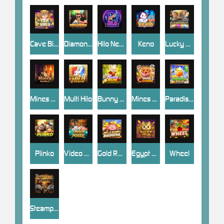
Cave Bingo
Diamonds
Hilo Neon
Keno
Lucky Drop-Olympus
Mines Raider
Multi Hilo
Bunny Run
Mines Cookie
Paradise Hilo
Plinko
Video Poker
Gold Rush: Boomers
Egypt Hilo
Wheel
Steampunk 2