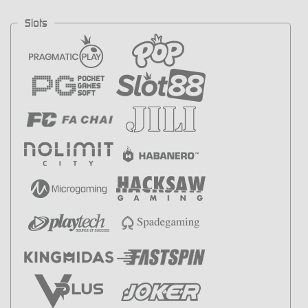
Slots