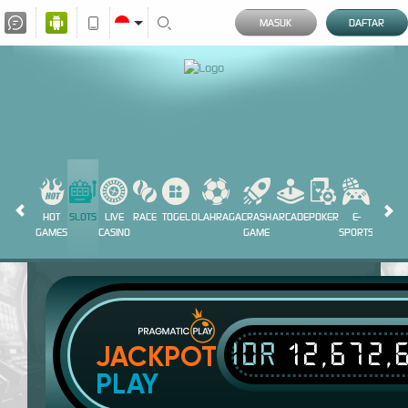
MASUK
DAFTAR
HOT
SLOTS
LIVE
RACE
TOGEL
OLAHRAGA
CRASH
ARCADE
POKER
E-
SABUN
GAMES
CASINO
GAME
SPORTS
AYAM
IDR
12,672,
JACKPOT
PLAY