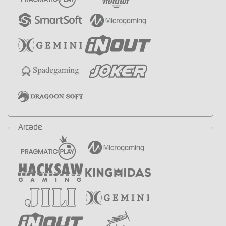
Arcade