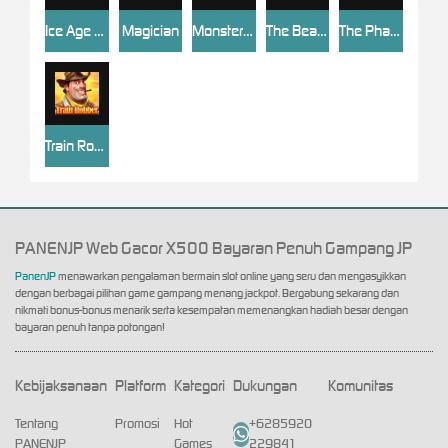
Ice Age Mammoths
Magician
Monster Pop
The Beauties
The Pharaoh
Train Robber
PANENJP Web Gacor X500 Bayaran Penuh Gampang JP
PanenJP
menawarkan pengalaman bermain slot online yang seru dan mengasyikkan
dengan berbagai pilihan game gampang menang jackpot. Bergabung sekarang dan
nikmati bonus-bonus menarik serta kesempatan memenangkan hadiah besar dengan
bayaran penuh tanpa potongan!
Kebijaksanaan
Platform
Kategori
Dukungan
Komunitas
Tentang
Promosi
Hot
+6285920
PANENJP
Games
229841