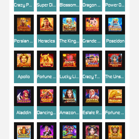
Crazy Penguin
Super Diamond
Blossom of Fortune
Dragon Gate
Power Of Thor
Persian Empire
Heracles
The King Of Olympus
Grande Fortune
Poseidon
Apollo
Fortune Bull
Lucky Little Devil
Crazy Thieves
The Unsurpassed Grace
Aladdin
Dancing Dragon
Amazon Queen
Estate Rich Man
Fortune Koi