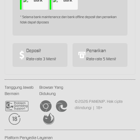
* Selama bank maintenance dan bank offline deposit dan penarikan
tidak dapat diproses
Deposit
Penarikan
Rata-rata 3 Menit
Rata-rata 5 Menit
Tanggung Jawab
Browser Yang
Bermain
Didukung
©2026 PANENJP. Hak cipta
dilindungi | 18+
Platform Penyedia Layanan