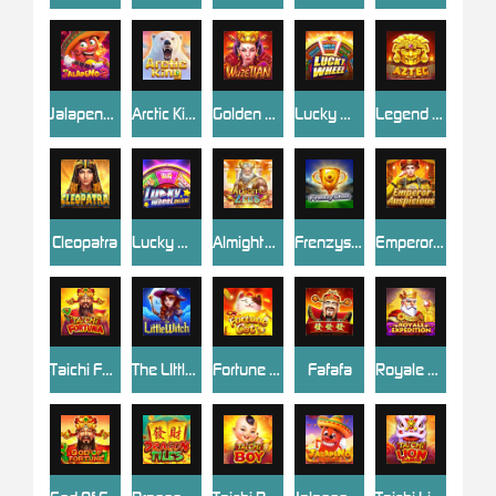
Jalapeno 2
Arctic King
Golden Wuzetian
Lucky Wheel
Legend of Aztec
Cleopatra
Lucky Wheel Deluxe
Almighty Zeus
Frenzyshot
Emperor Auspicious
Taichi Fortuna
The LIttle Witch
Fortune Cat
Fafafa
Royale Expedition