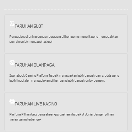
TARUHAN SLOT
Penyedia slot online dengan beragam pilihan game menarik yang memudahkan
pemain untuk mencapai jackpot
TARUHAN OLAHRAGA
Sportsbook Gaming Platform Terbaik menawarkan lebih banyak game, odds yang
lebih tinggi, dan menyediakan pilihan yang lebih banyak untuk pemain.
TARUHAN LIVE KASINO
Platform Pilihan bagi perusahaan-perusahaan terbaik di dunia, dengan pilihan
variasi game terbanyak