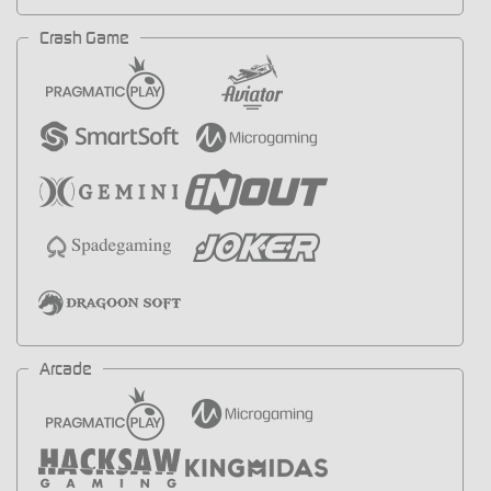
Crash Game
Arcade