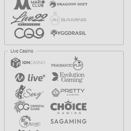
Live Casino