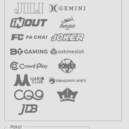
Poker