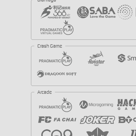
Crash Game
Arcade