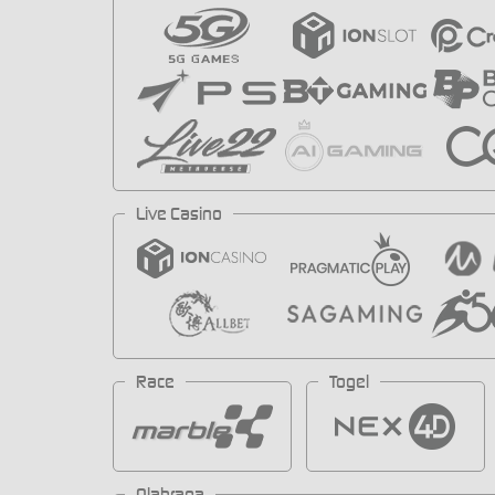
Live Casino
Race
Togel
Olahraga