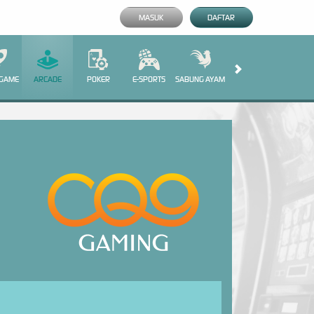
MASUK
DAFTAR
 GAME
ARCADE
POKER
E-SPORTS
SABUNG AYAM
PROMOSI