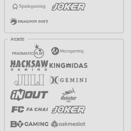
Arcade