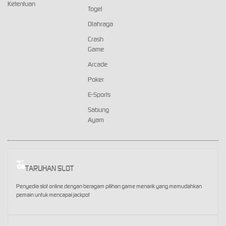
Ketentuan
Togel
Olahraga
Crash
Game
Arcade
Poker
E-Sports
Sabung
Ayam
TARUHAN SLOT
Penyedia slot online dengan beragam pilihan game menarik yang memudahkan
pemain untuk mencapai jackpot