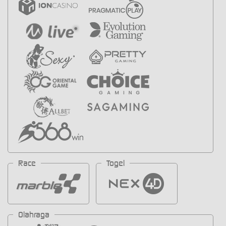
Race
Togel
Olahraga