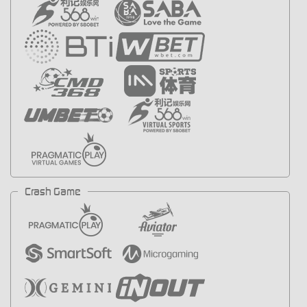
Crash Game