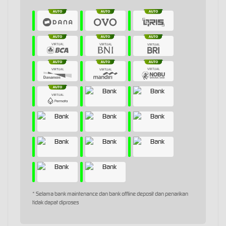
* Selama bank maintenance dan bank offline deposit dan penarikan
tidak dapat diproses